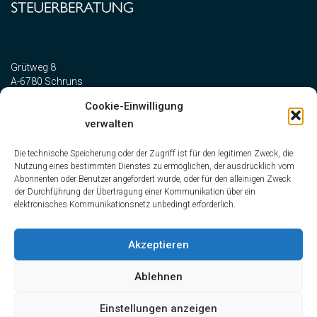
Grütweg 8
A-6780 Schruns
Cookie-Einwilligung
verwalten
Telefon:
+43 5556 73327
Telefax: +43 5556 73327-10
Die technische Speicherung oder der Zugriff ist für den legitimen Zweck, die
office@vallaster-steuerberatung.at
Nutzung eines bestimmten Dienstes zu ermöglichen, der ausdrücklich vom
Abonnenten oder Benutzer angefordert wurde, oder für den alleinigen Zweck
der Durchführung der Übertragung einer Kommunikation über ein
elektronisches Kommunikationsnetz unbedingt erforderlich.
Impressum
Datenschutz
Akzeptieren
Ablehnen
Einstellungen anzeigen