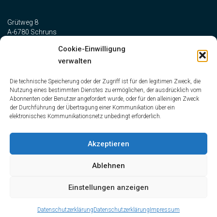
Grütweg 8
A-6780 Schruns
Cookie-Einwilligung
verwalten
Telefon:
+43 5556 73327
Telefax: +43 5556 73327-10
Die technische Speicherung oder der Zugriff ist für den legitimen Zweck, die
office@vallaster-steuerberatung.at
Nutzung eines bestimmten Dienstes zu ermöglichen, der ausdrücklich vom
Abonnenten oder Benutzer angefordert wurde, oder für den alleinigen Zweck
der Durchführung der Übertragung einer Kommunikation über ein
elektronisches Kommunikationsnetz unbedingt erforderlich.
Impressum
Datenschutz
Akzeptieren
Ablehnen
Einstellungen anzeigen
Datenschutzerklärung
Datenschutzerklärung
Impressum