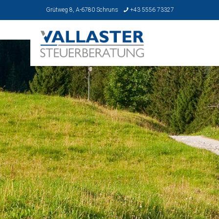
Grütweg 8, A-6780 Schruns
+43 5556 73327