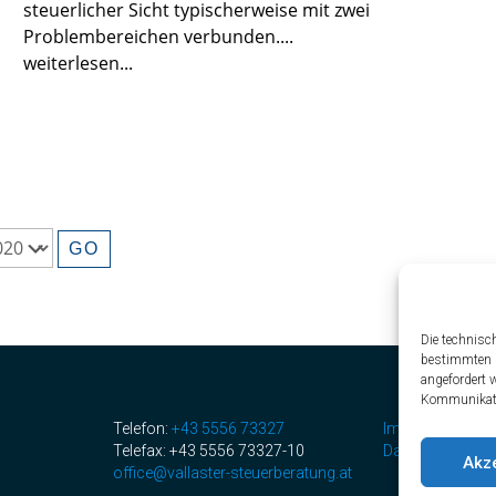
steuerlicher Sicht typischerweise mit zwei
Problembereichen verbunden....
weiterlesen...
Die technisc
bestimmten D
angefordert 
Kommunikatio
Telefon:
+43 5556 73327
Impressum
Telefax: +43 5556 73327-10
Datenschutz
Akz
office@vallaster-steuerberatung.at