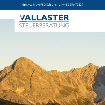
Grütweg 8, A-6780 Schruns
+43 5556 73327