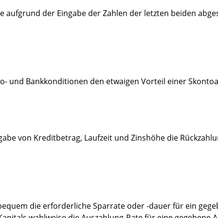
die aufgrund der Eingabe der Zahlen der letzten beiden abge
to- und Bankkonditionen den etwaigen Vorteil einer Skonto
ngabe von Kreditbetrag, Laufzeit und Zinshöhe die Rückzah
 bequem die erforderliche Sparrate oder -dauer für ein ge
 Kapitals wahlweise die Auszahlung-Rate für eine gegebene